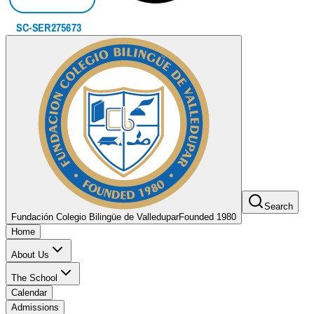
Search
Fundación Colegio Bilingüe de Valledupar
Founded 1980
Home
About Us
The School
Calendar
Admissions